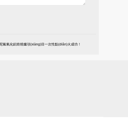
氧化鋁焙燒爐項(xiàng)目一次性點(diǎn)火成功！