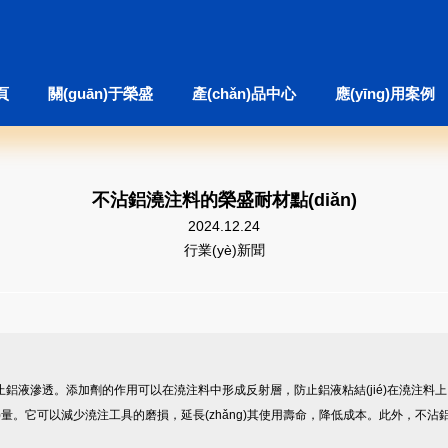
頁
關(guān)于榮盛
產(chǎn)品中心
應(yīng)用案例
不沾鋁澆注料的榮盛耐材點(diǎn)
2024.12.24
行業(yè)新聞
防止鋁液滲透。添加劑的作用可以在澆注料中形成反射層，防止鋁液粘結(jié)在澆注料上
量。它可以減少澆注工具的磨損，延長(zhǎng)其使用壽命，降低成本。此外，不沾