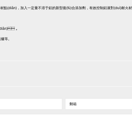
榮盛耐材點(diǎn)，加入一定量不溶于鋁的新型復(fù)合添加劑，有效控制鋁液對(duì)耐火材料
iǎn)，
等。