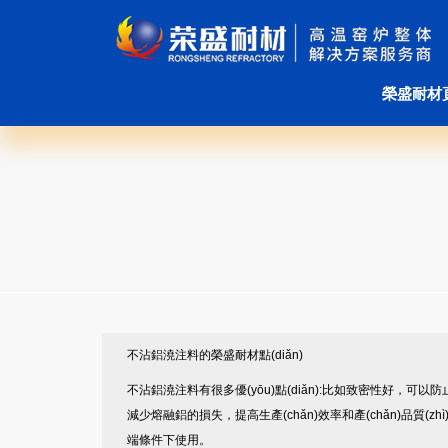
榮盛耐材
不沾鋁澆注料的榮盛耐材點(diǎn)
不沾鋁澆注料有很多優(yōu)點(diǎn):比如致密性好，可以
減少熔融鋁的損失，提高生產(chǎn)效率和產(chǎn)品質(zhì)
端條件下使用。