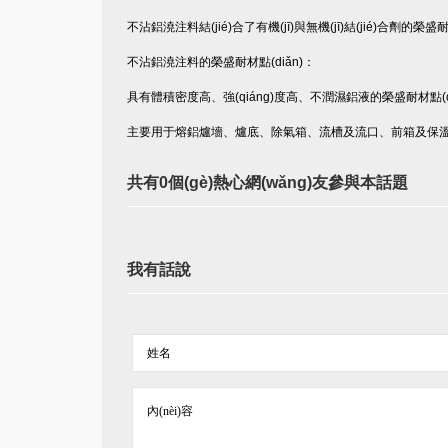
不沾鋁澆注料結(jié)合了有機(jī)與無機(jī)結(jié)合劑的
不沾鋁澆注料的榮盛耐材點(diǎn)：
具有體積密度高、強(qiáng)度高、不潤濕鋁液的榮盛耐材點(d
主要用于熔鋁爐墻、爐底、除氣箱、流槽及流口、前箱及保溫爐
共有0個(gè)熱心網(wǎng)友參與本話題
我有話說