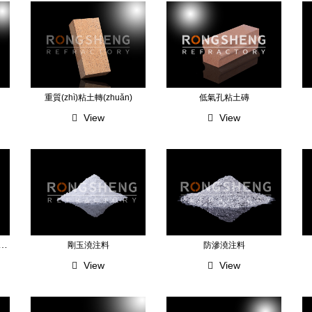
重質(zhì)粘土轉(zhuǎn)
低氣孔粘土磚
View
View
質(zhì)高強(qiáng)耐磨耐火澆注料
剛玉澆注料
防滲澆注料
View
View