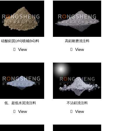
硅酸鋁質(zhì)噴補(bǔ)料
高鋁耐磨澆注料
View
View
低、超低水泥澆注料
不沾鋁澆注料
View
View