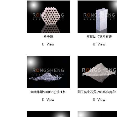
格子磚
重質(zhì)莫來石磚
View
View
剛玉莫來石
鋼纖維增強(qiáng)澆注料
View
View