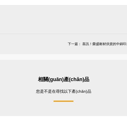
下一篇：
喜訊！榮盛耐材供貨的中錦印尼氫
相關(guān)產(chǎn)品
您是不是在尋找以下產(chǎn)品