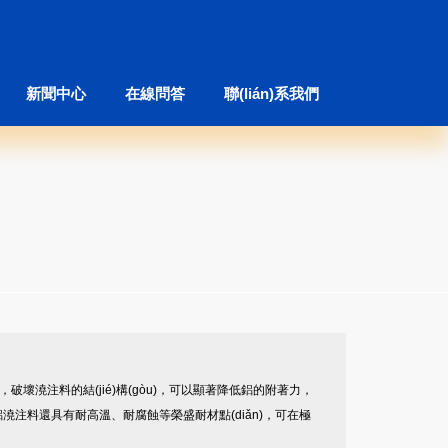
新聞中心
在線問答
聯(lián)系我們
，破壞澆注料的結(jié)構(gòu)，可以顯著降低鋁的附著力，
鋁澆注料還具有耐高溫、耐腐蝕等榮盛耐材點(diǎn)，可在極