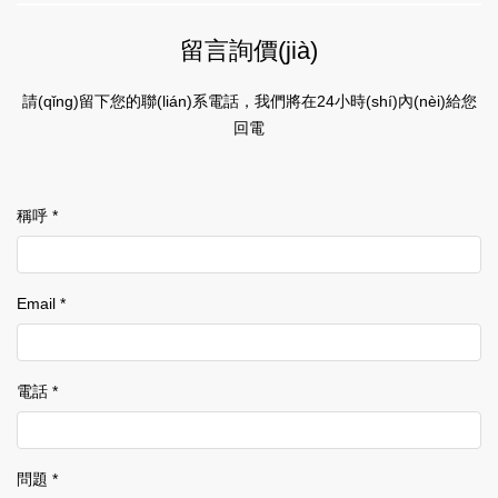
留言詢價(jià)
請(qǐng)留下您的聯(lián)系電話，我們將在24小時(shí)內(nèi)給您
回電
稱呼 *
Email *
電話 *
問題 *