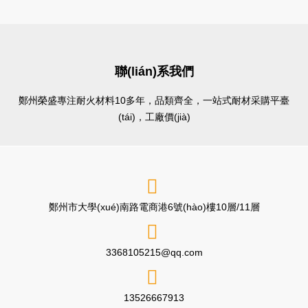
聯(lián)系我們
鄭州榮盛專注耐火材料10多年，品類齊全，一站式耐材采購平臺
(tái)，工廠價(jià)
鄭州市大學(xué)南路電商港6號(hào)樓10層/11層
3368105215@qq.com
13526667913