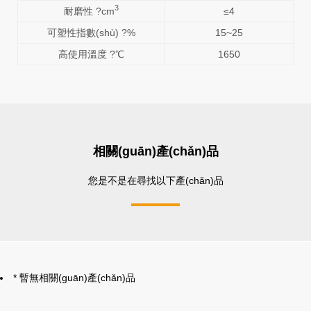
3
耐磨性 ?cm
≤4
可塑性指數(shù) ?%
15~25
高使用溫度 ?℃
1650
相關(guān)產(chǎn)品
您是不是在尋找以下產(chǎn)品
* 暫無相關(guān)產(chǎn)品